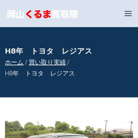
内
容
岡山で車
あなたの愛車を世界相
場で買い取ります！
を
買取とい
ス
キ
えば！岡
H8年 トヨタ レジアス
ッ
ホーム
買い取り実績
山くるま
プ
H8年 トヨタ レジアス
買取隊