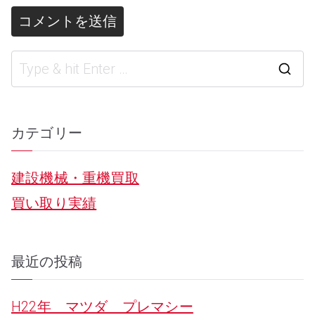
S
e
a
カテゴリー
r
建設機械・重機買取
c
買い取り実績
h
f
o
最近の投稿
r
H22年 マツダ プレマシー
: