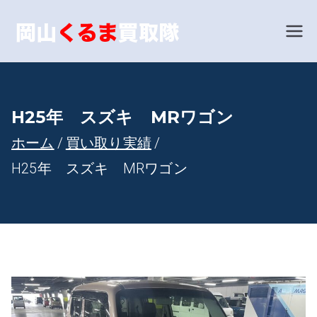
内
容
岡山で車
あなたの愛車を世界相
場で買い取ります！
を
買取とい
ス
キ
えば！岡
H25年 スズキ MRワゴン
ッ
ホーム
買い取り実績
山くるま
プ
H25年 スズキ MRワゴン
買取隊