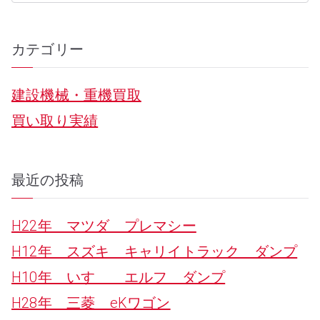
e
a
カテゴリー
r
建設機械・重機買取
c
買い取り実績
h
f
o
最近の投稿
r
H22年 マツダ プレマシー
:
H12年 スズキ キャリイトラック ダンプ
H10年 いすゞ エルフ ダンプ
H28年 三菱 eKワゴン