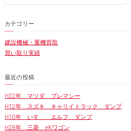
S
e
a
カテゴリー
r
建設機械・重機買取
c
買い取り実績
h
f
o
最近の投稿
r
H22年 マツダ プレマシー
:
H12年 スズキ キャリイトラック ダンプ
H10年 いすゞ エルフ ダンプ
H28年 三菱 eKワゴン