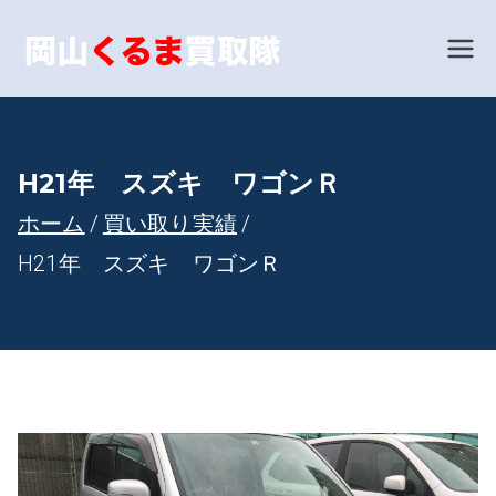
内
容
岡山で車
あなたの愛車を世界相
場で買い取ります！
を
買取とい
ス
キ
えば！岡
H21年 スズキ ワゴンＲ
ッ
ホーム
買い取り実績
山くるま
プ
H21年 スズキ ワゴンＲ
買取隊