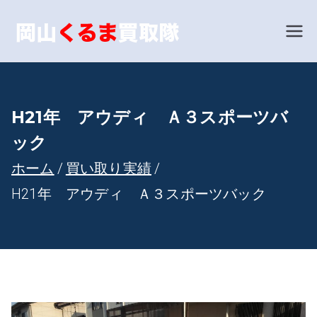
内
容
岡山で車
あなたの愛車を世界相
場で買い取ります！
を
買取とい
ス
キ
えば！岡
H21年 アウディ Ａ３スポーツバ
ッ
ック
山くるま
プ
ホーム
買い取り実績
買取隊
H21年 アウディ Ａ３スポーツバック