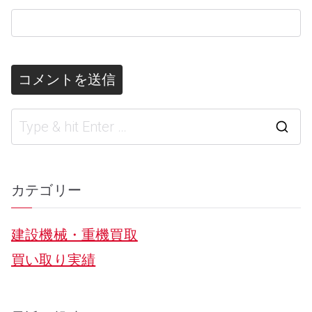
S
e
a
カテゴリー
r
建設機械・重機買取
c
買い取り実績
h
f