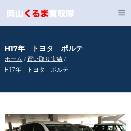
内
容
岡山で車
あなたの愛車を世界相
場で買い取ります！
を
買取とい
ス
キ
えば！岡
H17年 トヨタ ポルテ
ッ
ホーム
買い取り実績
山くるま
プ
H17年 トヨタ ポルテ
買取隊