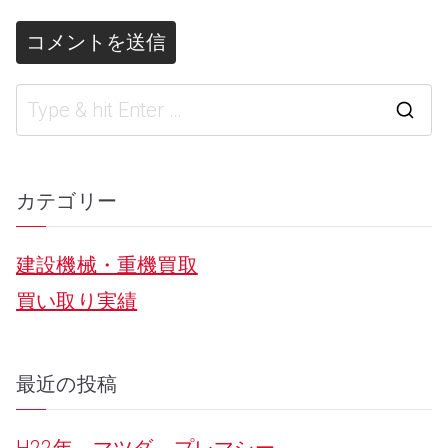
S
e
a
カテゴリー
r
建設機械・重機買取
c
買い取り実績
h
f
o
最近の投稿
r