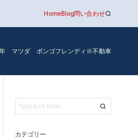
Home
Blog
問い合わせ
くるま買取隊
0年 マツダ ボンゴフレンディ※不動車
S
e
a
カテゴリー