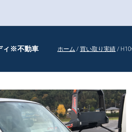
で車買取といえば！岡山
を世界相場で買い取ります！
ディ※不動車
ホーム
買い取り実績
H1