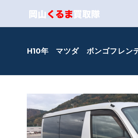
内
容
岡山
あなたの愛車
を
ス
キ
H10年 マツダ ボンゴフレン
ッ
プ