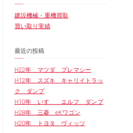
r
建設機械・重機買取
c
買い取り実績
h
f
o
最近の投稿
r
H22年 マツダ プレマシー
:
H12年 スズキ キャリイトラッ
ク ダンプ
H10年 いすゞ エルフ ダンプ
H28年 三菱 eKワゴン
H20年 トヨタ ヴィッツ