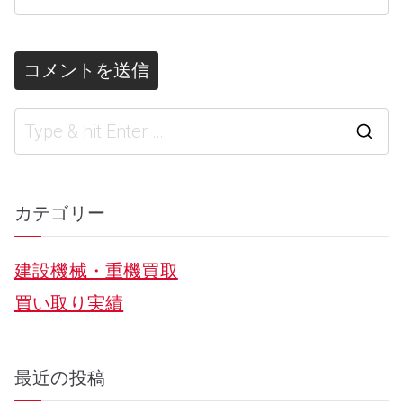
S
e
a
カテゴリー
r
建設機械・重機買取
c
買い取り実績
h
f
o
最近の投稿