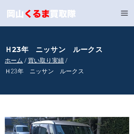
内
容
岡山で車
あなたの愛車を世界相
場で買い取ります！
を
買取とい
ス
キ
えば！岡
Ｈ23年 ニッサン ルークス
ッ
ホーム
買い取り実績
山くるま
プ
Ｈ23年 ニッサン ルークス
買取隊