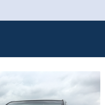
で車買取といえば！岡山
を世界相場で買い取ります！