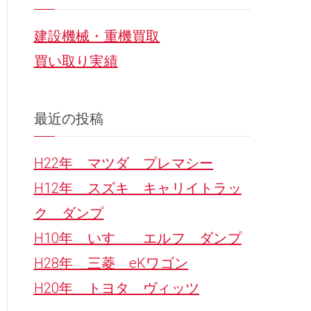
r
建設機械・重機買取
c
買い取り実績
h
f
o
最近の投稿
r
H22年 マツダ プレマシー
:
H12年 スズキ キャリイトラッ
ク ダンプ
H10年 いすゞ エルフ ダンプ
H28年 三菱 eKワゴン
H20年 トヨタ ヴィッツ