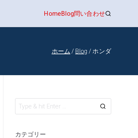
Home
Blog
問い合わせ
くるま買取隊
ホーム
Blog
ホンダ
S
e
a
カテゴリー