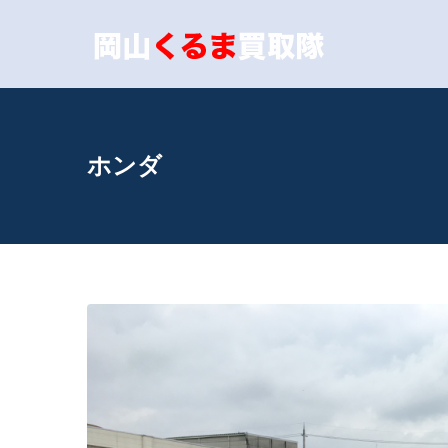
内
容
岡山
あなたの愛車
を
ス
キ
ホンダ
ッ
プ