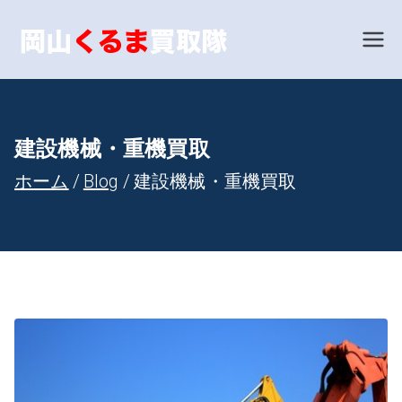
内
容
岡山で車
あなたの愛車を世界相
場で買い取ります！
を
買取とい
ス
キ
えば！岡
建設機械・重機買取
ッ
ホーム
Blog
建設機械・重機買取
山くるま
プ
買取隊