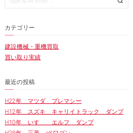
S
e
a
カテゴリー
r
建設機械・重機買取
c
買い取り実績
h
f
o
最近の投稿
r
H22年 マツダ プレマシー
:
H12年 スズキ キャリイトラック ダンプ
H10年 いすゞ エルフ ダンプ
H28年 三菱 eKワゴン