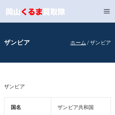
内
容
岡山で車
あなたの愛車を世界相
場で買い取ります！
を
買取とい
ス
キ
えば！岡
ザンビア
ホーム
ザンビア
ッ
山くるま
プ
買取隊
ザンビア
国名
ザンビア共和国