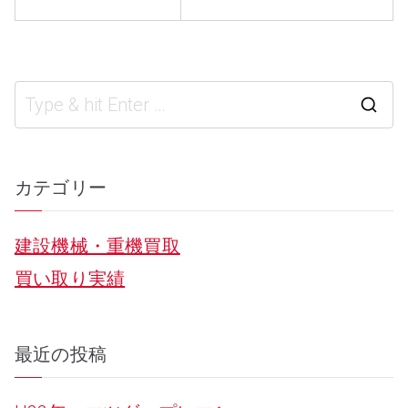
S
e
a
カテゴリー
r
建設機械・重機買取
c
買い取り実績
h
f
o
最近の投稿
r